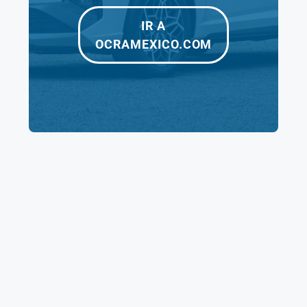
datos de acceso.
Haz clic en “Enviar” para transmitir tu
IR A
solicitud.
OCRAMEXICO.COM
Puedes acceder al formulario de contacto para
recuperar tus datos aquí.
Opción 2: Contacto Telefónico con OCRA:
Si
prefieres la comunicación directa, contacta a
OCRA vía telefónica marcando el 800-800-6272.
Explica con detalle tu problema y sigue las
instrucciones proporcionadas por el personal de
OCRA.
Conclusión:
Iniciar sesión en OCRA es un
proceso fundamental para aprovechar sus
servicios especializados. Al seguir esta guía